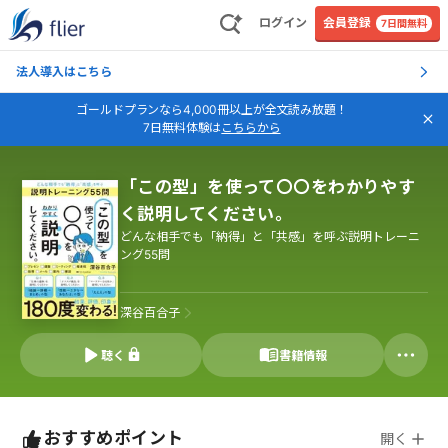
ログイン
会員登録
7日間無料
法人導入はこちら
ゴールドプランなら4,000冊以上が全文読み放題！
7日無料体験は
こちらから
「この型」を使って〇〇をわかりやす
く説明してください。
どんな相手でも「納得」と「共感」を呼ぶ説明トレーニ
ング55問
深谷百合子
聴く
書籍情報
おすすめポイント
開く