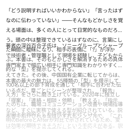
「どう説明すればいいかわからない」「言ったはず
なのに伝わっていない」――そんなもどかしさを覚
える場面は、多くの人にとって日常的なものだろ
う。頭の中は整理できているはずなのに、言葉にし
著者の深谷百合子氏は、ソニーグループとシャープ
た瞬間に曖昧になり、相手の表情に「?」が浮か
で技術者・管理職として現場を経験し、子どもから
ぶ。本書は、そのもどかしさを解消するための具体
専門家まで幅広い相手に専門知識をわかりやすく伝
的な「型」を提示してくれる。
えてきた。その後、中国国有企業に転じてからは、
本書の最大の魅力は、55種類の「型」を提示して
100名以上の部下育成を通じて「相手に合わせた伝
いる点だ。章ごとにシーンが整理され、「報告」
え方」をさらに磨き上げている。2020年に独立し
「提案」「連絡・相談・依頼」「教える」「指示」
たのちは、職場コミュニケーション改善や現場指導
など、すぐに実務で使える型が紹介されている。説
力向上を目的とした研修を手がけている。
本書で紹介される型はいずれもシンプルで、「これ
明のBeforeとAfterが対比で示されているため、変
は効果が期待できそうだ」という手応えがある。説