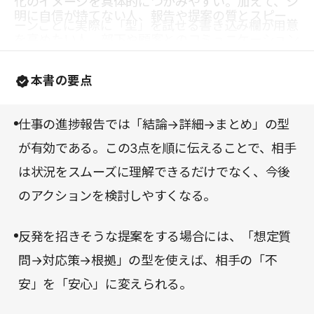
化のイメージを具体的につかみやすい。加えて、シ
明に自信が持てない人、報告や提案の質とスピード
ーンごとに実際に「型」を試せる書き込み欄が用意
を高めたい人、部下や顧客とのコミュニケーション
されており、読むだけでなく実践へとつなげやすい
を改善したい人に一読を勧めたい。説明力が格段に
点も特徴的である。
本書の要点
上がり、より信頼されるビジネスパーソンになれる
だろう。
仕事の進捗報告では「結論→詳細→まとめ」の型
が有効である。この3点を順に伝えることで、相手
は状況をスムーズに理解できるだけでなく、今後
のアクションを検討しやすくなる。
反発を招きそうな提案をする場合には、「想定質
問→対応策→根拠」の型を使えば、相手の「不
安」を「安心」に変えられる。