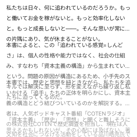
私たちは日々、何に追われているのだろうか。もっ
と働いてお金を稼がないと。もっと効率化しない
と。もっと成長しないと――。そんな思いが常に頭
の片隅にあり、気が休まることがない。
本書によると、この「追われている感覚=しんど
さ」は、個人の性格や能力ではなく、社会の仕組
み、すなわち「資本主義の構造」から生まれている
という。問題の原因が構造にあるため、小手先のス
本書では、歴史と思想を紐ときながら、私たちを追
キルでは解決に至らず、形を変えながら繰り返し私
いかける「追手」たちの正体を明らかにし、資本主
たちに迫ってくるのだ。
義の構造とどう結びついているのかを解説する。著
者は、人気ポッドキャスト番組「COTENラジオ」
「資本主義」「歴史」「思想」と聞くと難しそうに
の株式会社COTENで歴史調査を担当し、現在は人
思えるかもしれないが、その心配には及ばない。著
文知を社会につなげる活動をしている品川皓亮氏で