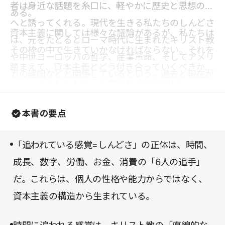
者は身近な話題を糸口に、軽やかに歴史と思想の旅
ある。
へと誘ってくれる。現代を生きる私たちのしんどさ
資本主義に関しては様々な議論があるが、私たちは
は、元をたどるとローマ時代に生まれたキリスト教
その枠の中で生きていかなければならない。それを
や中世ヨーロッパの哲学、産業革命、そしてアメリ
踏まえて、資本主義とどう付き合っていくべきか
カの建国などと関係しているという。過去と現在が
――。そのヒントを、本書に見つけてほしい。
ぴたりとつながる感覚は知的好奇心をくすぐり、読
む手が止まらなくなる。
本書の要点
「追われている感覚=しんどさ」の正体は、時間、
成長、数字、労働、お金、消費の「6人の追手」
だ。これらは、個人の性格や能力からではなく、
資本主義の構造から生まれている。