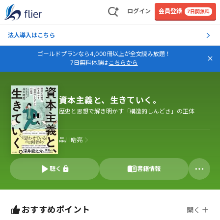
ログイン
会員登録
7日間無料
法人導入はこちら
ゴールドプランなら4,000冊以上が全文読み放題！
7日無料体験は
こちらから
資本主義と、生きていく。
歴史と思想で解き明かす「構造的しんどさ」の正体
品川皓亮
聴く
書籍情報
おすすめポイント
開く