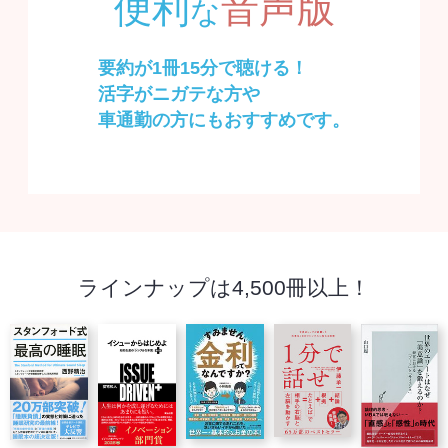
便利
音声版
な
要約が1冊15分で聴ける！
活字がニガテな方や
車通勤の方にもおすすめです。
ラインナップは
4,500
冊以上！