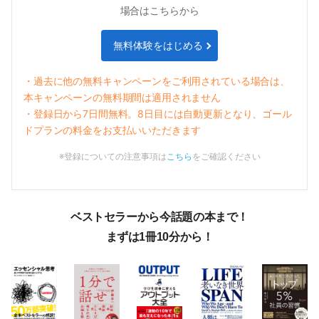
場合はこちらから
無料体験をはじめる
・過去に他の無料キャンペーンをご利用されている場合は、
本キャンペーンの無料期間は適用されません
・登録日から
7
日間無料。
8
日目には自動更新となり、
ゴール
ド
プランの料金をお支払いいただきます
※登録についての注意事項は
こちら
をご確認ください
ベストセラーから今話題の本まで！
まずは1冊10分から！