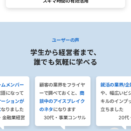
スキマ時間の有効活用
ユーザーの声
学生から経営者まで、
誰でも気軽に学べる
ームメンバー
顧客の業界をフライヤ
就活の業界/企
言語になって
ーで調べておくと、
商
や、幅広いビ
ケーションが
談中のアイスブレイク
キルのインプ
に
なりました
のネタ
になります
立ちました
・金融業経営
30代・事業コンサル
20代