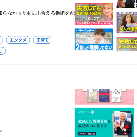
知らなかった本に出合える番組を配
エンタメ
子育て
..
ど