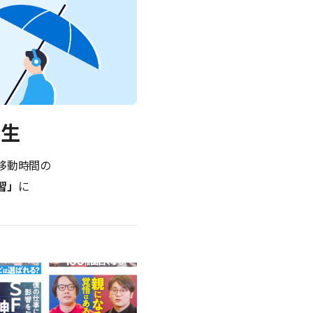
再生
移動時間の
習」
に