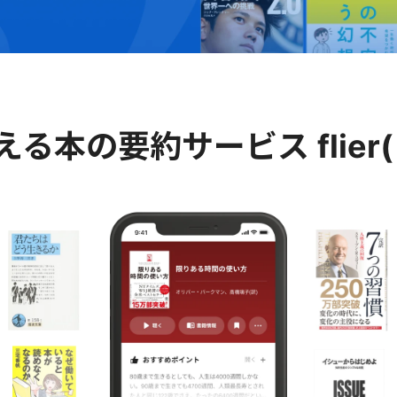
える
本の要約サービス
fli