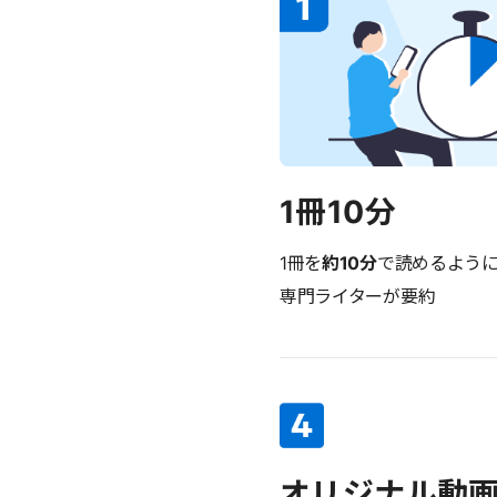
1冊10分
1冊を
約10分
で読めるよう
専門ライターが要約
オリジナル動