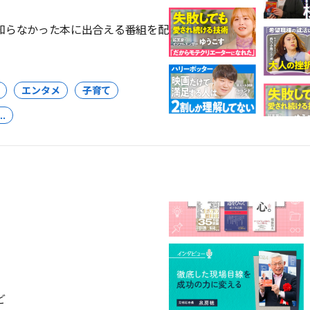
知らなかった本に出合える番組を配
エンタメ
子育て
..
ど