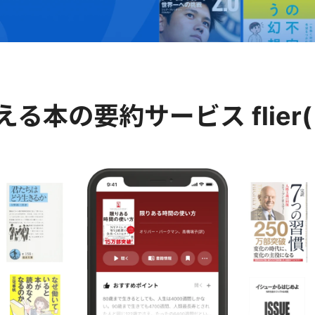
える
本の要約サービス
fli