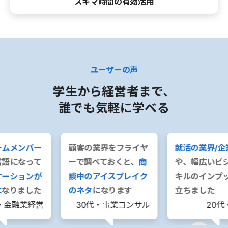
スキマ時間の有効活用
ユーザーの声
学生から経営者まで、
誰でも気軽に学べる
ームメンバー
顧客の業界をフライヤ
就活の業界/企
言語になって
ーで調べておくと、
商
や、幅広いビ
ケーションが
談中のアイスブレイク
キルのインプ
に
なりました
のネタ
になります
立ちました
・金融業経営
30代・事業コンサル
20代