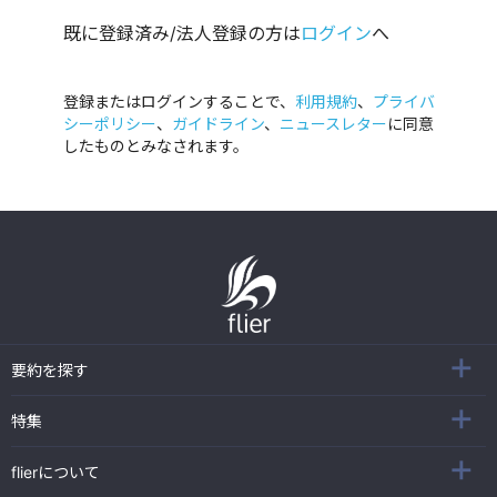
既に登録済み/法人登録の方は
ログイン
へ
登録またはログインすることで、
利用規約
、
プライバ
シーポリシー
、
ガイドライン
、
ニュースレター
に同意
したものとみなされます。
要約を探す
特集
flierについて