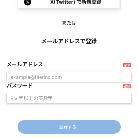
X(Twitter) で新規登録
または
メールアドレスで登録
メールアドレス
パスワード
登録する