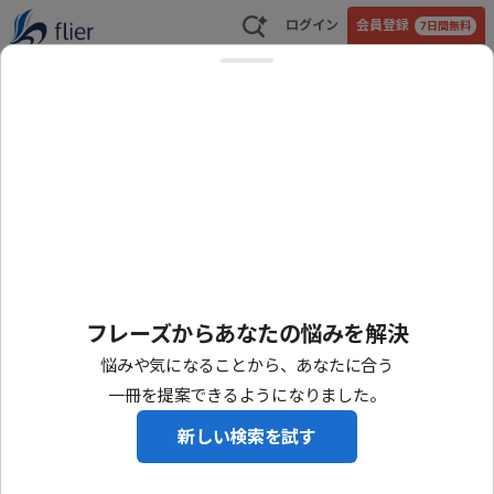
ログイン
会員登録
7日間無料
法人導入はこちら
スキルアップ・キャリア
リーダーシップ・マネジメント
自己啓発・マイ
最新の要約
もっと見る
毎日更新
今日の1冊
フレーズからあなたの悩みを解決
悩みや気になることから、あなたに合う
一冊を提案できるようになりました。
新しい検索を試す
新版 空気を読む脳
今日もまた「プレイングマネジャ