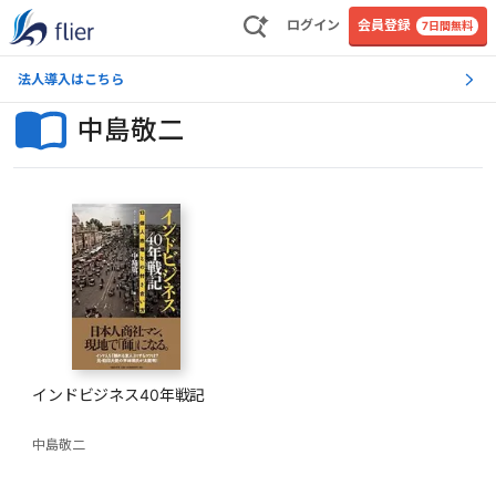
ログイン
会員登録
7日間無料
法人導入はこちら
中島敬二
インドビジネス40年戦記
中島敬二