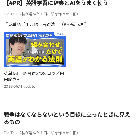
【#PR】英語学習に辞典とAIをうまく使う
Dig Talk
（
私が選んだ１冊、私を作った１冊
）
『英単語「１万語」習得法』（PHP研究所）
英単語1万語習得3つのコツ／内
田諭さん
2026.05.11
update
戦争はなくならないという目線に立ったときに見え
るもの
Dig Talk
（
私が選んだ１冊、私を作った１冊
）