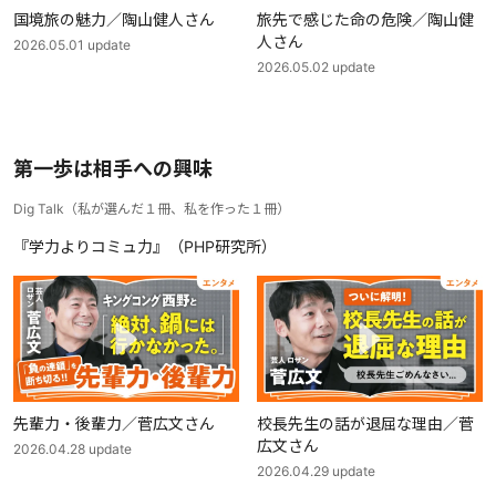
国境旅の魅力／陶山健人さん
旅先で感じた命の危険／陶山健
人さん
2026.05.01
update
2026.05.02
update
第一歩は相手への興味
Dig Talk
（
私が選んだ１冊、私を作った１冊
）
『学力よりコミュ力』（PHP研究所）
先輩力・後輩力／菅広文さん
校長先生の話が退屈な理由／菅
広文さん
2026.04.28
update
2026.04.29
update