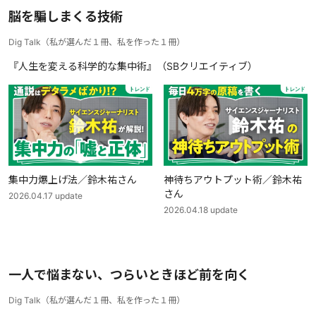
脳を騙しまくる技術
Dig Talk
（
私が選んだ１冊、私を作った１冊
）
『人生を変える科学的な集中術』（SBクリエイティブ）
集中力爆上げ法／鈴木祐さん
神待ちアウトプット術／鈴木祐
さん
2026.04.17
update
2026.04.18
update
一人で悩まない、つらいときほど前を向く
Dig Talk
（
私が選んだ１冊、私を作った１冊
）