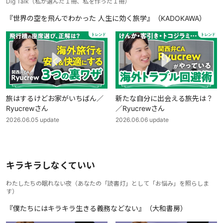
Dig Talk
（
私が選んだ１冊、私を作った１冊
）
『世界の空を飛んでわかった 人生に効く旅学』（KADOKAWA）
旅はするけどお家がいちばん／
新たな自分に出会える旅先は？
Ryucrewさん
／Ryucrewさん
2026.06.05
update
2026.06.06
update
キラキラしなくていい
わたしたちの眠れない夜
（
あなたの「読書灯」として「お悩み」を照らしま
す
）
『僕たちにはキラキラ生きる義務などない』（大和書房）