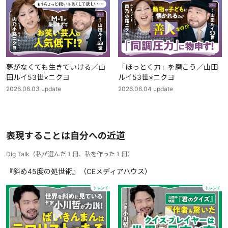
夢がなくても生きていける／山
「ほっとく力」を磨こう／山田
田ルイ53世×ニクヨ
ルイ53世×ニクヨ
2026.06.03
update
2026.06.04
update
表現することは自分への近道
Dig Talk
（
私が選んだ１冊、私を作った１冊
）
『斜め45度の処世術』（CEメディアハウス）