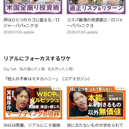
卵はひとつのカゴに盛るな／ロ
コスパ最強の投資選び／ロジャ
ジャーパパ×ニクヨ
ーパパ×ニクヨ
2026.07.03
update
2026.07.04
update
リアルにフォーカスするワケ
Dig Talk
（
私が選んだ１冊、私を作った１冊
）
『他人の不幸はマヌカハニー』（コアマガジン）
SNSは表層、リアルにこそ価値
役に立たないものが求められて