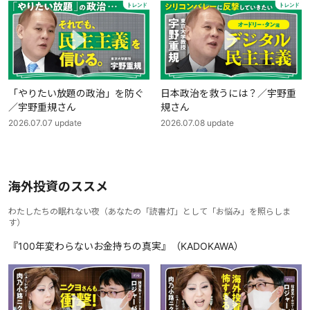
「やりたい放題の政治」を防ぐ
日本政治を救うには？／宇野重
／宇野重規さん
規さん
2026.07.07
update
2026.07.08
update
海外投資のススメ
わたしたちの眠れない夜
（
あなたの「読書灯」として「お悩み」を照らしま
す
）
『100年変わらないお金持ちの真実』（KADOKAWA）