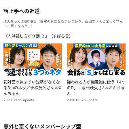
話上手への近道
ぶんちゃんの5時限目
（
日常の気になるアレコレを、西堀文さんと楽しく学ん
で、賢くなろう。
）
『人は話し方が９割 ２』（すばる舎）
初対面の気まずい沈黙がなくな
嫌われる人が無意識に使う「4つ
る3つのネタ／永松茂久さん×ぶ
のD」／永松茂久さん×ぶんちゃ
んちゃん
ん
2026.03.25
update
2026.03.26
update
意外と悪くないメンバーシップ型