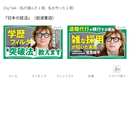
Dig Talk
（
私が選んだ１冊、私を作った１冊
）
『日本の就活』（岩波書店）
配属ガチャ問題のリアル／常見
AIを使う人ほど仕事が面白くな
陽平さん
くなる？／常見陽平さん
ホーム
ランキング
プレイリスト
本棚
アプリで使う
2026.03.23
update
2026.03.24
update
夢を叶えるための具体的なステップ
ぶんちゃんの5時限目
（
日常の気になるアレコレを、西堀文さんと楽しく学ん
で、賢くなろう。
）
『作家で食っていく方法』（SBクリエイティブ）