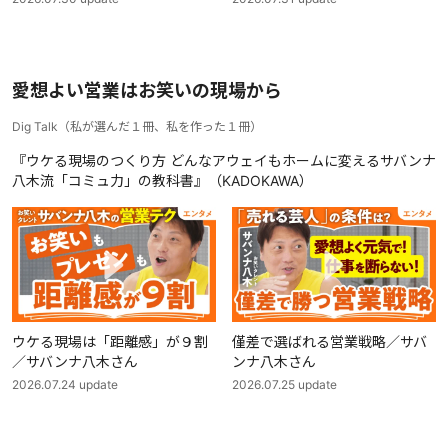
愛想よい営業はお笑いの現場から
Dig Talk
（
私が選んだ１冊、私を作った１冊
）
『ウケる現場のつくり方 どんなアウェイもホームに変えるサバンナ
八木流「コミュ力」の教科書』（KADOKAWA）
ウケる現場は「距離感」が９割
僅差で選ばれる営業戦略／サバ
／サバンナ八木さん
ンナ八木さん
2026.07.24
update
2026.07.25
update