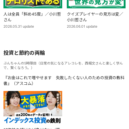
人は全員「斜め45度」／小川哲
クイズプレイヤーの見方は変／
さん
小川哲さん
2026.05.31
update
2026.06.01
update
投資と節約の両輪
ぶんちゃんの5時限目
（
日常の気になるアレコレを、西堀文さんと楽しく学ん
で、賢くなろう。
）
『お金はこれで増やせます 失敗したくない人のための投資の教科
書』（アスコム）