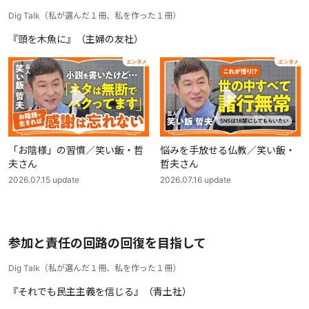
Dig Talk
（
私が選んだ１冊、私を作った１冊
）
『頭を木魚に』（主婦の友社）
「お陰様」の習慣／笑い飯・哲
悩みを手放せる仏教／笑い飯・
夫さん
哲夫さん
2026.07.15
update
2026.07.16
update
参加と責任の回路の回復を目指して
Dig Talk
（
私が選んだ１冊、私を作った１冊
）
『それでも民主主義を信じる』（青土社）