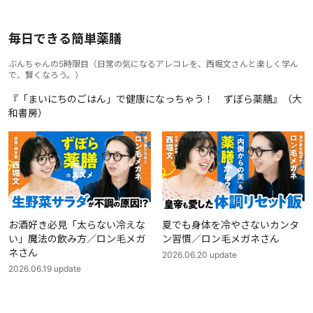
毎日できる簡単薬膳
ぶんちゃんの5時限目
（
日常の気になるアレコレを、西堀文さんと楽しく学ん
で、賢くなろう。
）
『「まいにちのごはん」で健康になっちゃう！ ずぼら薬膳』（大
和書房）
お酒好き必見「太らない冷えな
夏でも身体を冷やさないカンタ
い」魔法の飲み方／ロン毛メガ
ン習慣／ロン毛メガネさん
ネさん
2026.06.20
update
2026.06.19
update