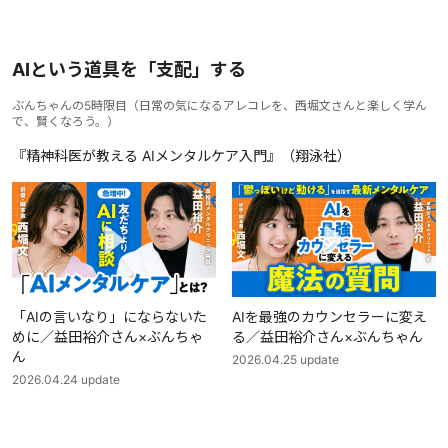
AIという道具を「支配」する
ぶんちゃんの5時限目
（
日常の気になるアレコレを、西堀文さんと楽しく学ん
で、賢くなろう。
）
『精神科医が教える AIメンタルケア入門』（翔泳社）
「AIの言いなり」にならないた
AIを最強のカウンセラーに変え
めに／益田裕介さん×ぶんちゃ
る／益田裕介さん×ぶんちゃん
ん
2026.04.25
update
2026.04.24
update