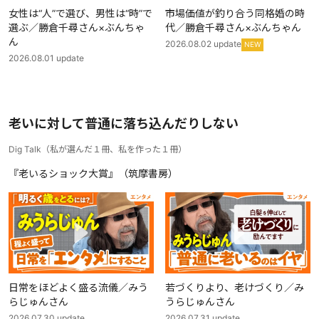
女性は“人”で選び、男性は“時”で
市場価値が釣り合う同格婚の時
選ぶ／勝倉千尋さん×ぶんちゃ
代／勝倉千尋さん×ぶんちゃん
ん
2026.08.02
update
NEW
2026.08.01
update
老いに対して普通に落ち込んだりしない
Dig Talk
（
私が選んだ１冊、私を作った１冊
）
『老いるショック大賞』（筑摩書房）
日常をほどよく盛る流儀／みう
若づくりより、老けづくり／み
らじゅんさん
うらじゅんさん
2026.07.30
update
2026.07.31
update