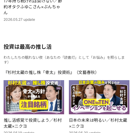
17年持ち続ければ負けない／節
約オタクふゆこさん×ぶんちゃ
ん
2026.05.27
update
投資は最高の推し活
わたしたちの眠れない夜
（
あなたの「読書灯」として「お悩み」を照らしま
す
）
『杉村太蔵の推し株「骨太」投資術』（文藝春秋）
推し活感覚で投資しよう／杉村
日本の未来は明るい／杉村太蔵
太蔵×ニクヨ
×ニクヨ
2026.05.19
update
2026.05.20
update