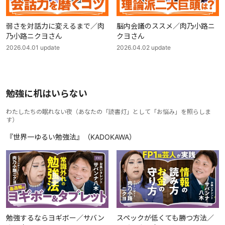
弱さを対話力に変えるまで／肉
脳内会議のススメ／肉乃小路ニ
乃小路ニクヨさん
クヨさん
2026.04.01
update
2026.04.02
update
勉強に机はいらない
わたしたちの眠れない夜
（
あなたの「読書灯」として「お悩み」を照らしま
す
）
『世界一ゆるい勉強法』（KADOKAWA）
勉強するならヨギボー／サバン
スペックが低くても勝つ方法／