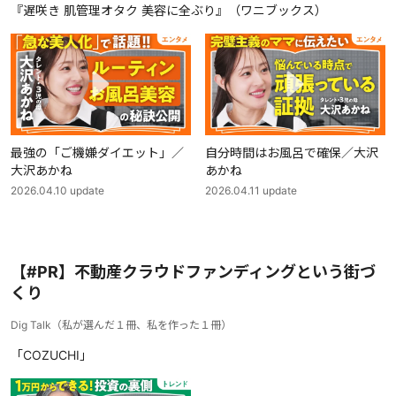
『遅咲き 肌管理オタク 美容に全ぶり』（ワニブックス）
最強の「ご機嫌ダイエット」／
自分時間はお風呂で確保／大沢
大沢あかね
あかね
2026.04.10
update
2026.04.11
update
【#PR】不動産クラウドファンディングという街づ
くり
Dig Talk
（
私が選んだ１冊、私を作った１冊
）
「COZUCHI」