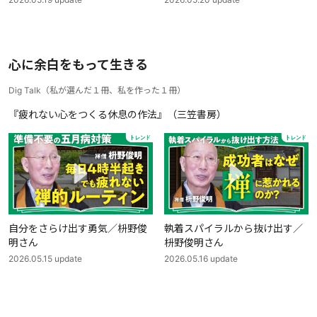
心に余白をもって生きる
Dig Talk
（
私が選んだ１冊、私を作った１冊
）
『疲れない心をつくる休息の作法』（三笠書房）
自分をさらけ出す勇気／枡野俊
執着スパイラルから抜け出す／
明さん
枡野俊明さん
2026.05.15
update
2026.05.16
update