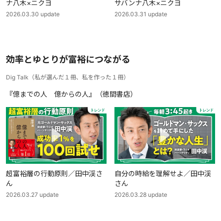
ナ八木×ニクヨ
サバンナ八木×ニクヨ
2026.03.30
update
2026.03.31
update
効率とゆとりが富裕につながる
Dig Talk
（
私が選んだ１冊、私を作った１冊
）
『億までの人 億からの人』（徳間書店）
超富裕層の行動原則／田中渓さ
自分の時給を理解せよ／田中渓
ん
さん
2026.03.27
update
2026.03.28
update