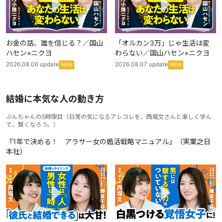
お金の話、誰を信じる？／国山
「オルカン3万」じゃ生活は変
ハセン×ニクヨ
わらない／国山ハセン×ニクヨ
2026.08.06
update
2026.08.07
update
NEW
NEW
結婚に本気な人の動き方
ぶんちゃんの5時限目
（
日常の気になるアレコレを、西堀文さんと楽しく学ん
で、賢くなろう。
）
『1年で決める！ アラサー女の婚活戦略マニュアル』（実業之日
本社）