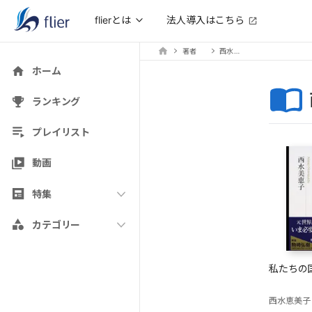
法人導入はこちら
flierとは
著者
西水恵美子
ホーム
ランキング
プレイリスト
動画
特集
カテゴリー
私たちの
西水恵美子