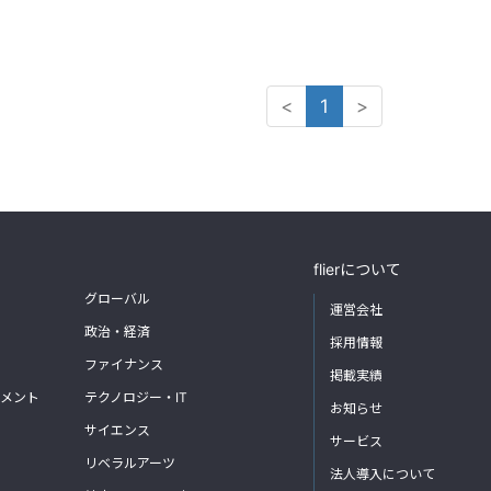
<
1
>
flierについて
グローバル
運営会社
政治・経済
採用情報
ファイナンス
掲載実績
メント
テクノロジー・IT
お知らせ
サイエンス
サービス
リベラルアーツ
法人導入について