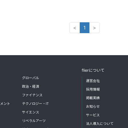
<
1
>
flierについて
グローバル
運営会社
政治・経済
採用情報
ファイナンス
掲載実績
メント
テクノロジー・IT
お知らせ
サイエンス
サービス
リベラルアーツ
法人導入について