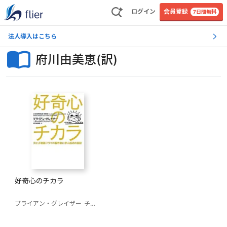
ログイン
会員登録
7日間無料
法人導入はこちら
府川由美恵(訳)
好奇心のチカラ
ブライアン・グレイザー
チャールズ・ フィッシュマン
府川由美恵(訳)