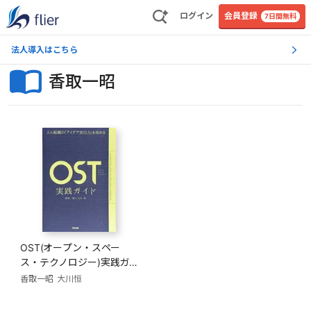
ログイン
会員登録
7日間無料
法人導入はこちら
香取一昭
OST(オープン・スペー
ス・テクノロジー)実践ガ
イド
香取一昭
大川恒