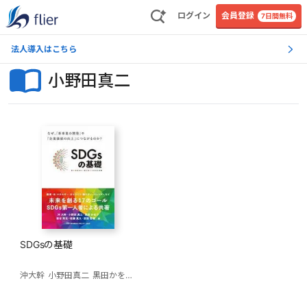
ログイン
会員登録
7日間無料
法人導入はこちら
小野田真二
SDGsの基礎
沖大幹
小野田真二
黒田かをり
笹谷秀光
佐藤真久
吉田哲郎