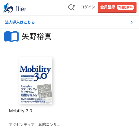
ログイン
会員登録
7日間無料
法人導入はこちら
矢野裕真
Mobility 3.0
アクセンチュア 戦略コンサルティング本部 モビリティチーム
川原英司
北