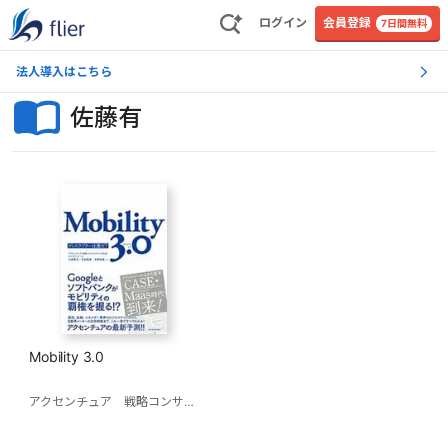
ログイン
会員登録
7日間無料
法人導入はこちら
佐藤有
Mobility 3.0
アクセンチュア 戦略コンサルティング本部 モビリティチーム
川原英司
北