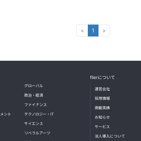
<
1
>
flierについて
グローバル
運営会社
政治・経済
採用情報
ファイナンス
掲載実績
メント
テクノロジー・IT
お知らせ
サイエンス
サービス
リベラルアーツ
法人導入について