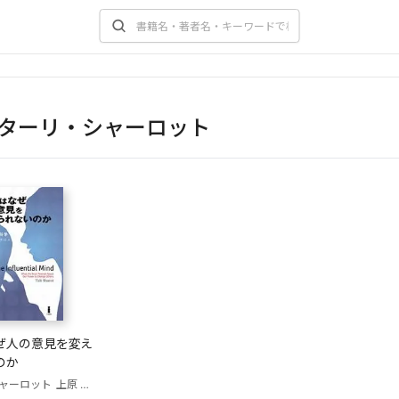
ターリ・シャーロット
ぜ人の意見を変え
のか
ャーロット
上原 直子（訳）