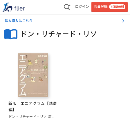
ログイン
会員登録
7日間無料
法人導入はこちら
ドン・リチャード・リソ
新版 エニアグラム【基礎
編】
ドン・リチャード・リソ
高岡よし子（訳）
ティム・マクリーン（訳）
ラス