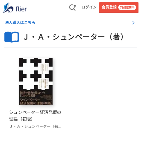
ログイン
会員登録
7日間無料
法人導入はこちら
Ｊ・Ａ・シュンペーター（著）
シュンペーター経済発展の
理論（初版）
Ｊ・Ａ・シュンペーター（著）
八木紀一郎（訳）
荒木詳二（訳）