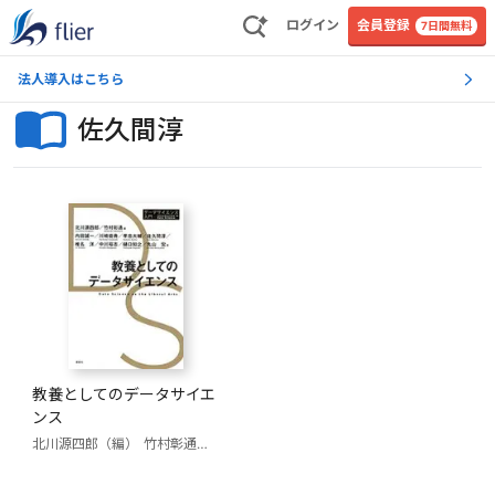
ログイン
会員登録
7日間無料
法人導入はこちら
佐久間淳
教養としてのデータサイエ
ンス
北川源四郎（編）
竹村彰通（編）
内田誠一
川崎能典
孝忠大輔
佐久間淳
椎