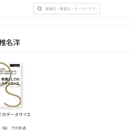
椎名洋
てのデータサイエ
（編）
竹村彰通（編）
内田誠一
川崎能典
孝忠大輔
佐久間淳
椎名洋
中川裕志
樋