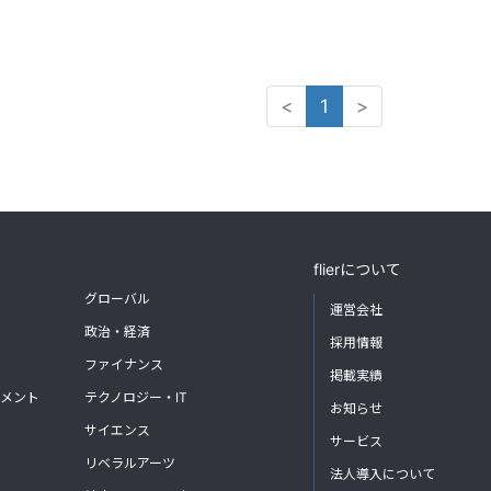
<
1
>
flierについて
グローバル
運営会社
政治・経済
採用情報
ファイナンス
掲載実績
メント
テクノロジー・IT
お知らせ
サイエンス
サービス
リベラルアーツ
法人導入について