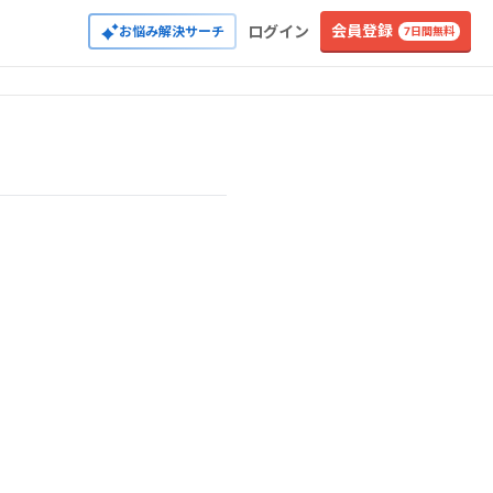
会員登録
ログイン
お悩み解決サーチ
7日間無料
口知之
丸山宏