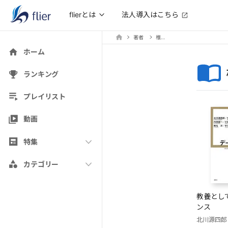
法人導入はこちら
flierとは
著者
椎名洋
ホーム
ランキング
プレイリスト
動画
特集
カテゴリー
教養とし
ンス
北川源四郎