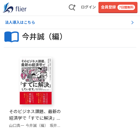
ログイン
会員登録
7日間無料
法人導入はこちら
今井誠（編）
そのビジネス課題、最新の
経済学で「すでに解決」し
ています。
山口真一
今井誠（編）
坂井豊貴（編）
上野雄史
星野崇宏
安田洋祐