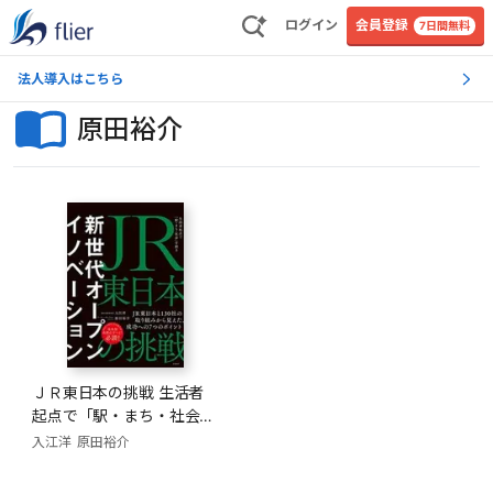
ログイン
会員登録
7日間無料
法人導入はこちら
原田裕介
ＪＲ東日本の挑戦 生活者
起点で「駅・まち・社会」
を創る
入江洋
原田裕介