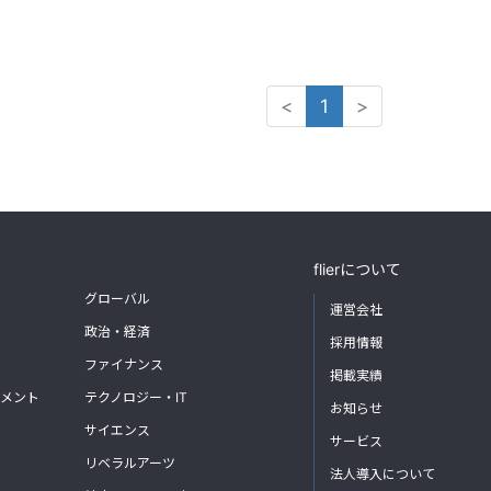
<
1
>
flierについて
グローバル
運営会社
政治・経済
採用情報
ファイナンス
掲載実績
メント
テクノロジー・IT
お知らせ
サイエンス
サービス
リベラルアーツ
法人導入について