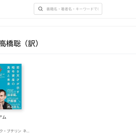
高橋聡（訳）
アム
ク・ブテリン
ネイサン・シュナイダー（編）
高橋聡（訳）