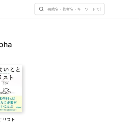
pha
とリスト