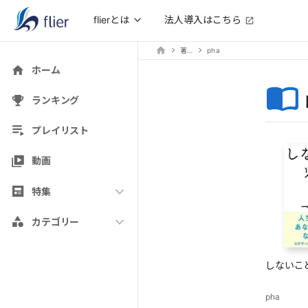
法人導入はこちら
flierとは
著者
pha
ホーム
ランキング
プレイリスト
動画
特集
カテゴリー
しないこ
pha