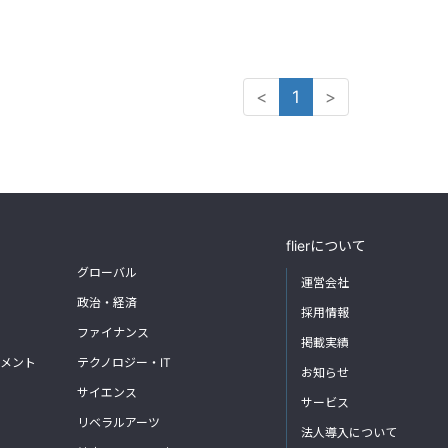
<
1
>
flierについて
グローバル
運営会社
政治・経済
採用情報
ファイナンス
掲載実績
メント
テクノロジー・IT
お知らせ
サイエンス
サービス
リベラルアーツ
法人導入について