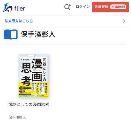
ログイン
会員登録
7日間無料
法人導入はこちら
保手濱彰人
武器としての漫画思考
保手濱彰人