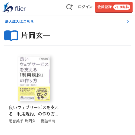
ログイン
会員登録
7日間無料
法人導入はこちら
片岡玄一
良いウェブサービスを支え
る「利用規約」の作り方
【改訂第3版】
雨宮美季
片岡玄一
橋詰卓司