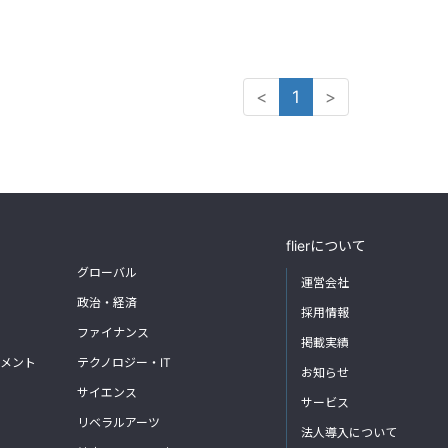
<
1
>
flierについて
グローバル
運営会社
政治・経済
採用情報
ファイナンス
掲載実績
メント
テクノロジー・IT
お知らせ
サイエンス
サービス
リベラルアーツ
法人導入について