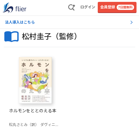
ログイン
会員登録
7日間無料
法人導入はこちら
松村圭子（監修）
ホルモンをととのえる本
松丸さとみ（訳）
ダヴィニア・テイラー
松村圭子（監修）