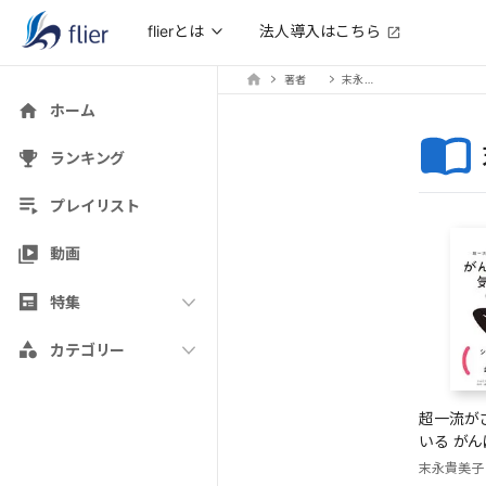
法人導入はこちら
flierとは
著者
末永貴美子
ホーム
ランキング
プレイリスト
動画
特集
カテゴリー
超一流が
いる が
い
末永貴美子