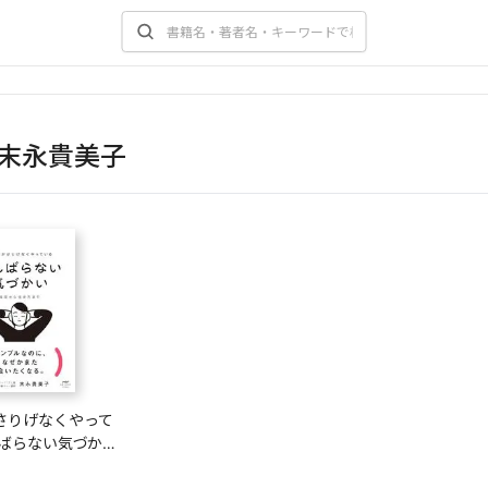
末永貴美子
さりげなくやって
んばらない気づか