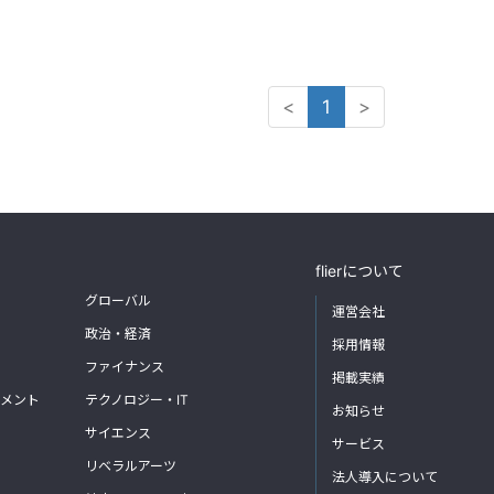
<
1
>
flierについて
グローバル
運営会社
政治・経済
採用情報
ファイナンス
掲載実績
メント
テクノロジー・IT
お知らせ
サイエンス
サービス
リベラルアーツ
法人導入について