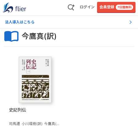
ログイン
会員登録
7日間無料
法人導入はこちら
今鷹真(訳)
史記列伝
司馬遷
小川環樹(訳)
今鷹真(訳)
福島吉彦(訳)