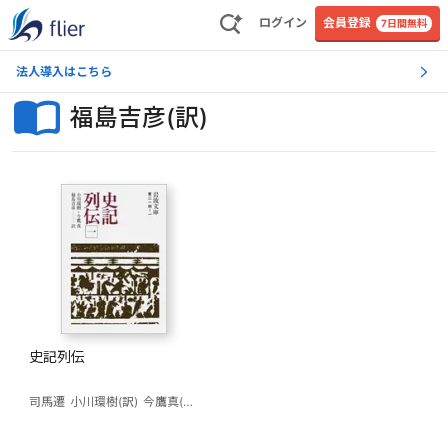
ログイン
会員登録
7日間無料
法人導入はこちら
福島吉彦(訳)
史記列伝
司馬遷
小川環樹(訳)
今鷹真(訳)
福島吉彦(訳)