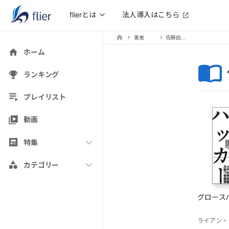
法人導入はこちら
flierとは
著者
佐藤由紀子(訳)
ホーム
ランキング
プレイリスト
動画
特集
カテゴリー
グロース
ライアン・