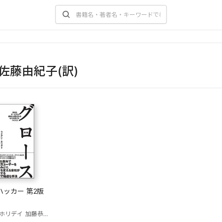
佐藤由紀子(訳)
ハッカー 第2版
ホリデイ
加藤恭輔(解説)
佐藤由紀子(訳)