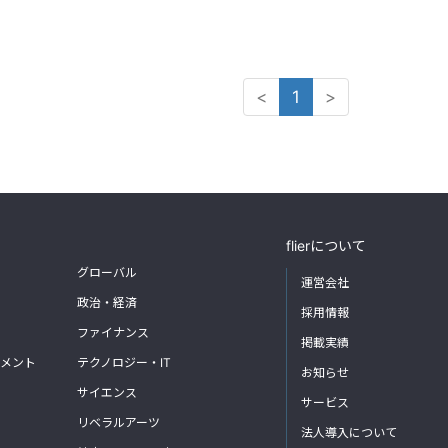
<
1
>
flierについて
グローバル
運営会社
政治・経済
採用情報
ファイナンス
掲載実績
メント
テクノロジー・IT
お知らせ
サイエンス
サービス
リベラルアーツ
法人導入について