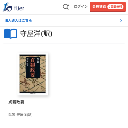
ログイン
会員登録
7日間無料
法人導入はこちら
守屋洋(訳)
貞観政要
呉兢
守屋洋(訳)