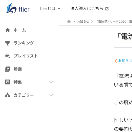
法人導入はこちら
flierとは
お知らせ
「電流協アワード2020」
ホーム
「電
ランキング
プレイリスト
お知ら
動画
「電流
特集
いる賞
カテゴリー
この度
忙しい
の要約