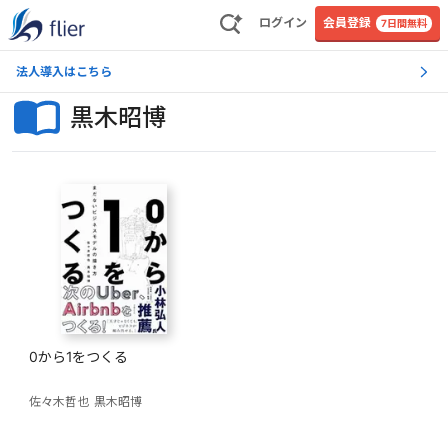
ログイン
会員登録
7日間無料
法人導入はこちら
黒木昭博
0から1をつくる
佐々木哲也
黒木昭博