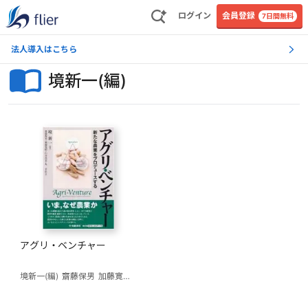
ログイン
会員登録
7日間無料
法人導入はこちら
境新一(編)
アグリ・ベンチャー
境新一(編)
齋藤保男
加藤寛昭
臼井真美
丸幸弘