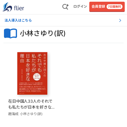
ログイン
会員登録
7日間無料
法人導入はこちら
小林さゆり(訳)
在日中国人33人のそれで
も私たちが日本を好きな理
由
趙海成
小林さゆり(訳)