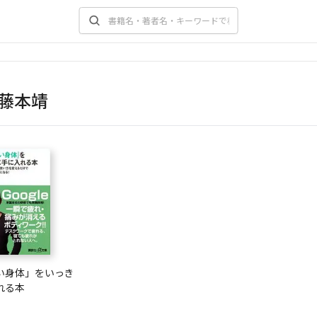
藤本靖
い身体」をいっき
れる本