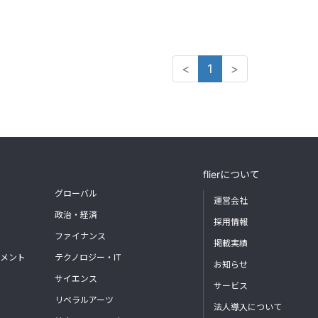
<
1
>
flierについて
グローバル
運営会社
政治・経済
採用情報
ファイナンス
掲載実績
メント
テクノロジー・IT
お知らせ
サイエンス
サービス
リベラルアーツ
法人導入について