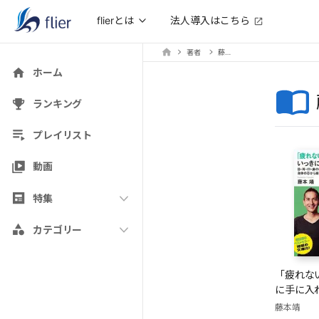
法人導入はこちら
flierとは
著者
藤本靖
ホーム
ランキング
プレイリスト
動画
特集
カテゴリー
「疲れな
に手に入
藤本靖