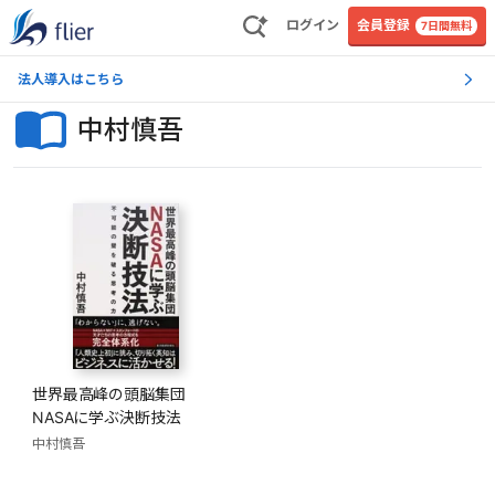
ログイン
会員登録
7日間無料
法人導入はこちら
中村慎吾
世界最高峰の頭脳集団
NASAに学ぶ決断技法
中村慎吾