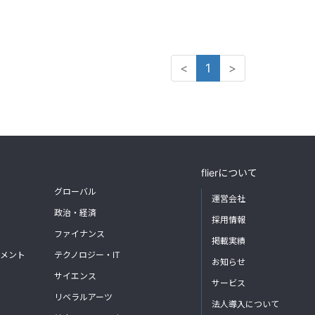
<
1
>
flierについて
グローバル
運営会社
政治・経済
採用情報
ファイナンス
掲載実績
メント
テクノロジー・IT
お知らせ
サイエンス
サービス
リベラルアーツ
法人導入について