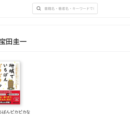
宝田圭一
ちばんピカピカな