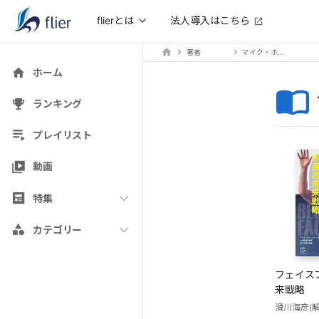
法人導入はこちら
flierとは
著者
マイク・ホフリンガー
ホーム
ランキング
プレイリスト
動画
特集
カテゴリー
フェイス
来戦略
滑川海彦(解