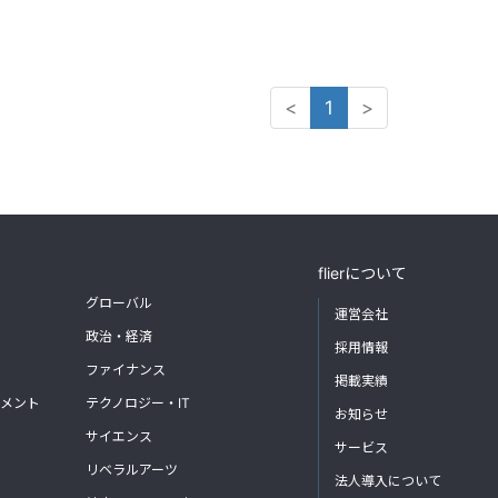
<
1
>
flierについて
グローバル
運営会社
政治・経済
採用情報
ファイナンス
掲載実績
メント
テクノロジー・IT
お知らせ
サイエンス
サービス
リベラルアーツ
法人導入について