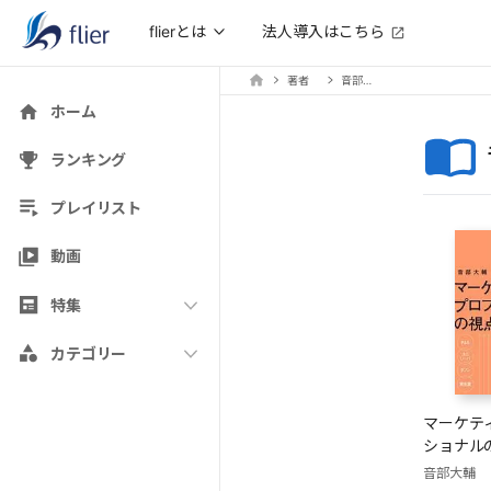
法人導入はこちら
flierとは
著者
音部大輔
ホーム
ランキング
プレイリスト
動画
特集
カテゴリー
マーケテ
ショナル
音部大輔