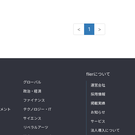
<
1
>
flierについて
グローバル
運営会社
政治・経済
採用情報
ファイナンス
掲載実績
メント
テクノロジー・IT
お知らせ
サイエンス
サービス
リベラルアーツ
法人導入について