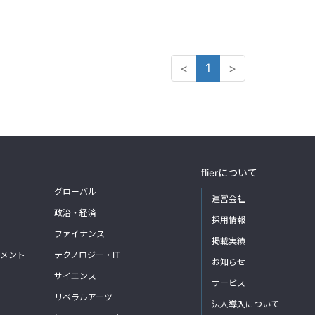
<
1
>
flierについて
グローバル
運営会社
政治・経済
採用情報
ファイナンス
掲載実績
メント
テクノロジー・IT
お知らせ
サイエンス
サービス
リベラルアーツ
法人導入について