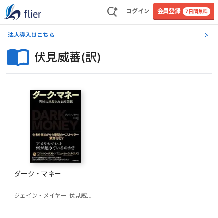
ログイン
会員登録
7日間無料
法人導入はこちら
伏見威蕃(訳)
ダーク・マネー
ジェイン・メイヤー
伏見威蕃(訳)