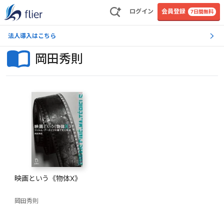
ログイン
会員登録
7日間無料
法人導入はこちら
岡田秀則
映画という《物体X》
岡田秀則