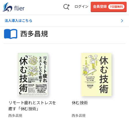
ログイン
会員登録
7日間無料
法人導入はこちら
西多昌規
リモート疲れとストレスを
休む技術
癒す「休む技術」
西多昌規
西多昌規