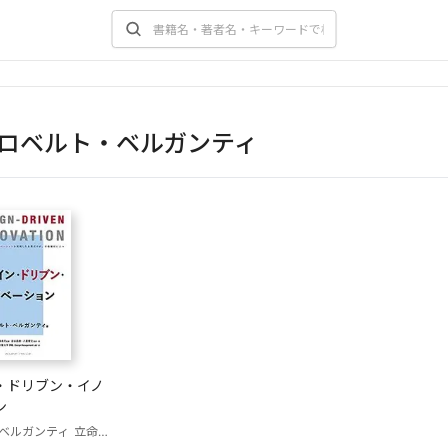
ロベルト・ベルガンティ
・ドリブン・イノ
ン
ベルガンティ
立命館大学DML(訳)
佐藤典司(監訳)
岩谷昌樹(監訳)
八重樫文(監訳)