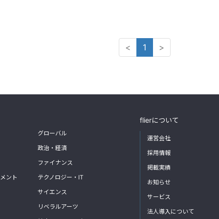
<
1
>
flierについて
グローバル
運営会社
政治・経済
採用情報
ファイナンス
掲載実績
メント
テクノロジー・IT
お知らせ
サイエンス
サービス
リベラルアーツ
法人導入について